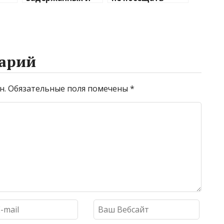
и
отмененных
центр столицы
рейсов в
Мадагаскара
двух
аэропортах
Москвы
арий
н.
Обязательные поля помечены
*