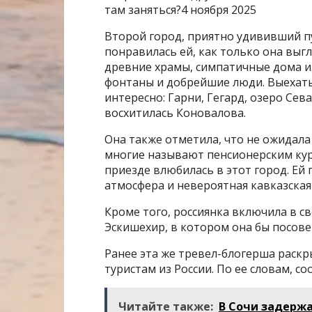
там заняться?4 ноября 2025
Второй город, приятно удививший п
понравилась ей, как только она выгл
древние храмы, симпатичные дома из
фонтаны и добрейшие люди. Выехать
интересно: Гарни, Гегард, озеро Се
восхитилась Коновалова.
Она также отметила, что не ожидала
многие называют пенсионерским кур
приезде влюбилась в этот город. Е
атмосфера и невероятная кавказская 
Кроме того, россиянка включила в с
Эскишехир, в котором она бы посов
Ранее эта же тревел-блогерша раск
туристам из России. По ее словам, с
Читайте также:
В Сочи задержа