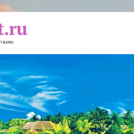
t.ru
ствиях