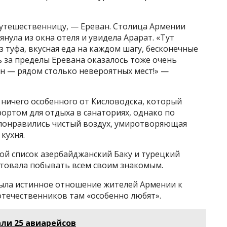
утешественницу, — Ереван. Столица Армении
янула из окна отеля и увидела Арарат. «Тут
 туфа, вкусная еда на каждом шагу, бесконечные
 за пределы Еревана оказалось тоже очень
ван — рядом столько невероятных мест!» —
 ничего особенного от Кисловодска, который
ортом для отдыха в санаториях, однако по
й понравились чистый воздух, умиротворяющая
кухня.
вой список азербайджанский Баку и турецкий
етовала побывать всем своим знакомым.
рыла истинное отношение жителей Армении к
оотечественников там «особенно любят».
ли 25 авиарейсов