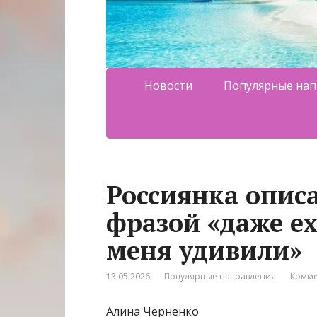
Новости
Популярные нап
Россиянка описа
фразой «даже ех
меня удивили»
13.05.2026
Популярные направления
Комме
Алина Черненко