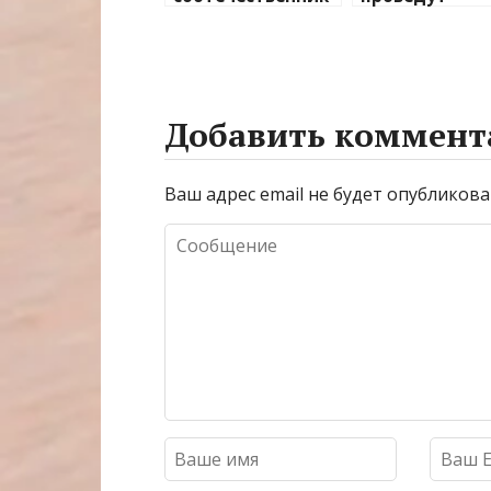
а в Таиланде
февральские 
россияне назвали
мартовские
преступление
праздники в 
случайностью
курортных
странах
Добавить коммент
Ваш адрес email не будет опубликова