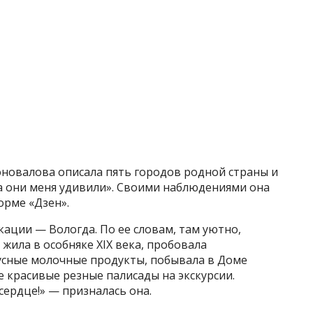
оновалова описала пять городов родной страны и
 а они меня удивили». Своими наблюдениями она
орме «Дзен».
кации — Вологда. По ее словам, там уютно,
 жила в особняке XIX века, пробовала
усные молочные продукты, побывала в Доме
е красивые резные палисады на экскурсии.
сердце!» — призналась она.