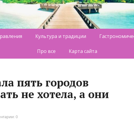
равления
Культура и традиции
Гастрономиче
Про все
Карта сайта
ла пять городов
ать не хотела, а они
нтарии: 0