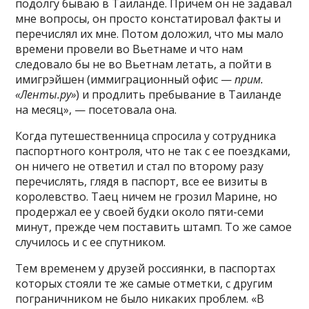
подолгу бываю в Таиланде. Причем он не задавал
мне вопросы, он просто констатировал факты и
перечислял их мне. Потом доложил, что мы мало
времени провели во Вьетнаме и что нам
следовало бы не во Вьетнам летать, а пойти в
имигрэйшен (иммиграционный офис —
прим.
«Ленты.ру»
) и продлить пребывание в Таиланде
на месяц», — посетовала она.
Когда путешественница спросила у сотрудника
паспортного контроля, что не так с ее поездками,
он ничего не ответил и стал по второму разу
перечислять, глядя в паспорт, все ее визиты в
королевство. Таец ничем не грозил Марине, но
продержал ее у своей будки около пяти-семи
минут, прежде чем поставить штамп. То же самое
случилось и с ее спутником.
Тем временем у друзей россиянки, в паспортах
которых стояли те же самые отметки, с другим
пограничником не было никаких проблем. «В