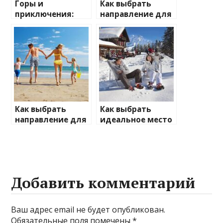
Горы и
Как выбрать
приключения:
направление для
лучшие
отдыха на
направления для
природе
активного
отдыха
Как выбрать
Как выбрать
направление для
идеальное место
отдыха с детьми
для зимнего
отдыха
Добавить комментарий
Ваш адрес email не будет опубликован.
Обязательные поля помечены
*