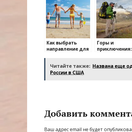
Как выбрать
Горы и
направление для
приключения:
отдыха с детьми
лучшие
направления 
Читайте также:
Названа еще од
активного
России в США
отдыха
Добавить коммент
Ваш адрес email не будет опубликова