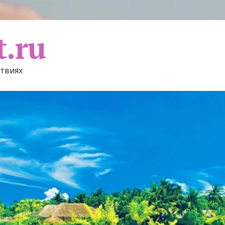
t.ru
ствиях