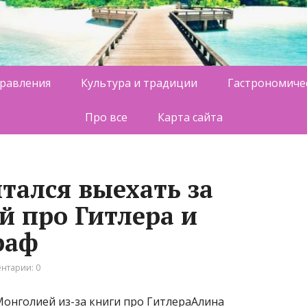
равления
Культура и традиции
Гастрономиче
Про все
Карта сайта
тался выехать за
й про Гитлера и
раф
нтарии: 0
Монголией из-за книги про ГитлераАлина