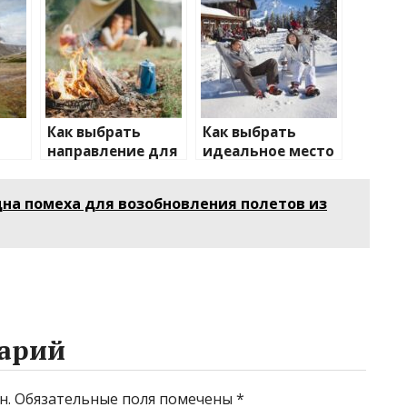
Как выбрать
Как выбрать
направление для
идеальное место
отдыха на
для зимнего
для
природе
отдыха
на помеха для возобновления полетов из
арий
н.
Обязательные поля помечены
*