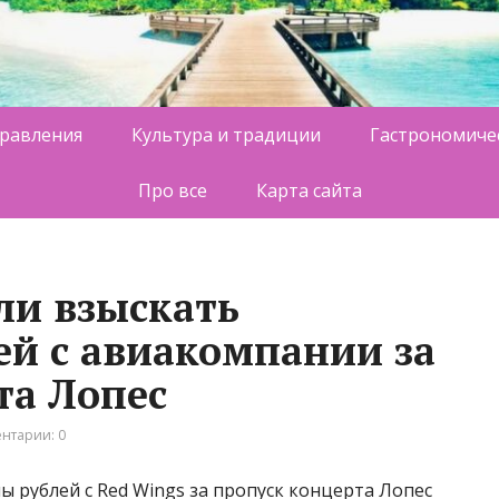
равления
Культура и традиции
Гастрономиче
Про все
Карта сайта
ли взыскать
й с авиакомпании за
та Лопес
нтарии: 0
ы рублей с Red Wings за пропуск концерта Лопес