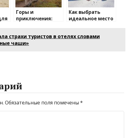
Горы и
Как выбрать
для
приключения:
идеальное место
ьми
лучшие
для зимнего
направления для
отдыха
ла страхи туристов в отелях словами
активного
ьные чаши»
отдыха
арий
н.
Обязательные поля помечены
*