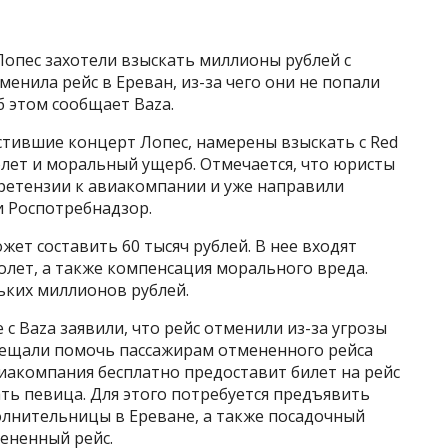
опес захотели взыскать миллионы рублей с
енила рейс в Ереван, из-за чего они не попали
 этом сообщает Baza.
стившие концерт Лопес, намерены взыскать с Red
лет и моральный ущерб. Отмечается, что юристы
ретензии к авиакомпании и уже направили
и Роспотребнадзор.
т составить 60 тысяч рублей. В нее входят
олет, а также компенсация морального вреда.
ких миллионов рублей.
 с Baza заявили, что рейс отменили из-за угрозы
бещали помочь пассажирам отмененного рейса
иакомпания бесплатно предоставит билет на рейс
ать певица. Для этого потребуется предъявить
лнительницы в Ереване, а также посадочный
ененный рейс.