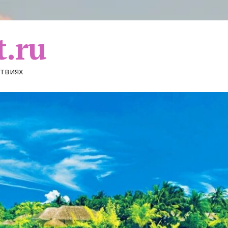
t.ru
ствиях