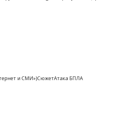
нтернет и СМИ»)СюжетАтака БПЛА