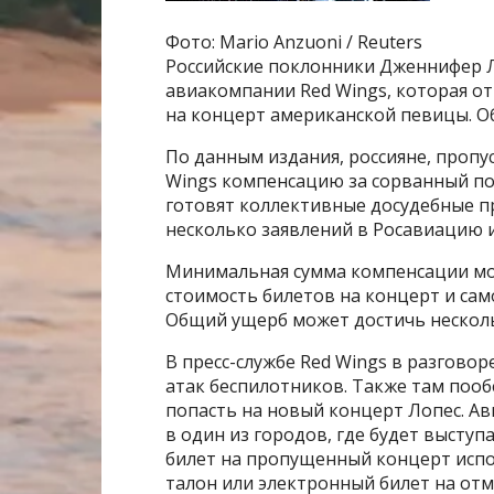
Фото: Mario Anzuoni / Reuters
Российские поклонники Дженнифер Л
авиакомпании Red Wings, которая отм
на концерт американской певицы. Об
По данным издания, россияне, пропу
Wings компенсацию за сорванный по
готовят коллективные досудебные п
несколько заявлений в Росавиацию 
Минимальная сумма компенсации може
стоимость билетов на концерт и сам
Общий ущерб может достичь несколь
В пресс-службе Red Wings в разговоре
атак беспилотников. Также там поо
попасть на новый концерт Лопес. Ав
в один из городов, где будет выступ
билет на пропущенный концерт испо
талон или электронный билет на отм