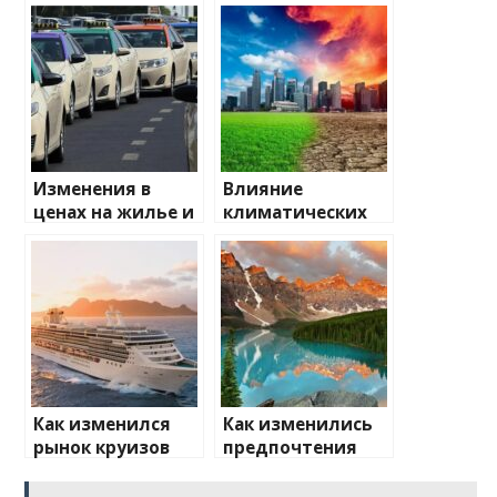
Изменения в
Влияние
ценах на жилье и
климатических
транспорт: что
изменений на
ожидать
туристические
направления
Как изменился
Как изменились
рынок круизов
предпочтения
после пандемии
туристов