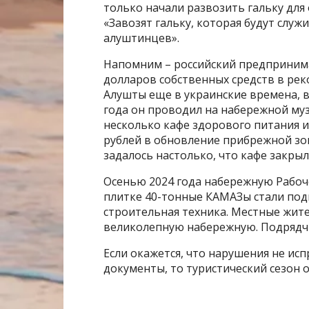
только начали развозить гальку для
«Завозят гальку, которая будут служ
алуштинцев».
Напомним – российский предприним
долларов собственных средств в ре
Алушты еще в украинские времена, в
года он проводил на набережной му
несколько кафе здорового питания 
рублей в обновление прибрежной зон
задалось настолько, что кафе закры
Осенью 2024 года набережную Рабоч
плитке 40-тонные КАМАЗы стали подв
строительная техника. Местные жит
великолепную набережную. Подрядчи
Если окажется, что нарушения не ис
документы, то туристический сезон 