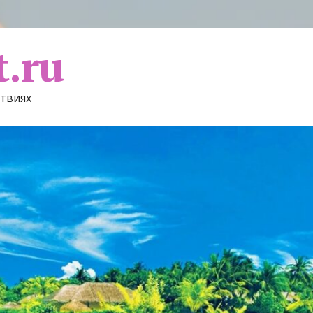
t.ru
ствиях