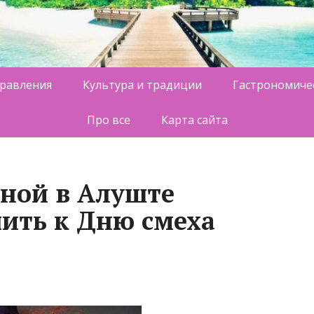
равления
Культура и традиции
Гастрономиче
Про все
Карта сайта
ной в Алуште
ить к Дню смеха