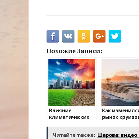
Похожие Записи:
Влияние
Как изменилс
климатических
рынок круизо
изменений на
после пандем
туристические
Читайте также:
Шарова: видео 
направления