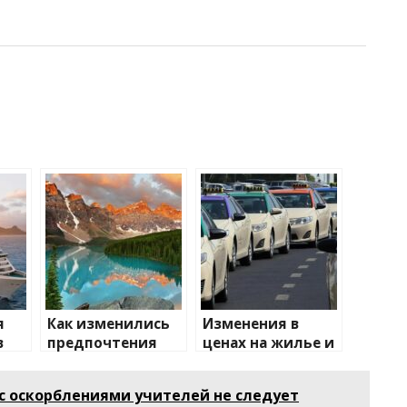
я
Как изменились
Изменения в
в
предпочтения
ценах на жилье и
ии
туристов
транспорт: что
ожидать
с оскорблениями учителей не следует