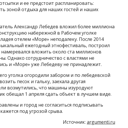
 отсыпки и ее предстоит распланировать:
ить зоной отдыха для наших гостей и наших
атель Александр Лебедев вложил более миллиона
конструкцию набережной в Рабочем уголке
ладея отелем «Море» неподалеку. После 2014
зыкальный ежегодный этнофестиваль, построил
и намеревался вложить около ста миллионов
ы. Однако сотрудничество с властями не
лись и «Море» уже Лебедеву не принадлежит.
его уголка огородили забором и по лебедевской
озить песок и гальку, заехала другая
ели возмутились, что машины изуродуют
к обещал 1 апреля сдать объект в лучшем виде.
правлены и город не согласиться подписывать
окажется под угрозой срыва.
Источник:
argumenti.ru