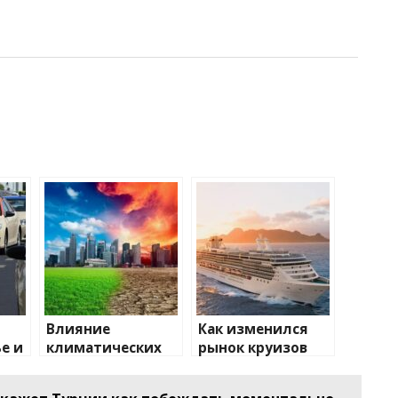
Влияние
Как изменился
е и
климатических
рынок круизов
о
изменений на
после пандемии
туристические