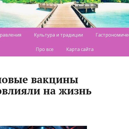
равления
Культура и традиции
Гастрономиче
Про все
Карта сайта
новые вакцины
повлияли на жизнь