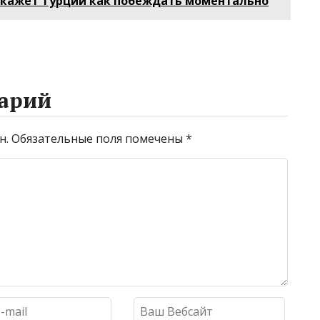
окажет Турции как побеждать моментально
направления
арий
н.
Обязательные поля помечены
*