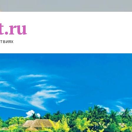
t.ru
ствиях