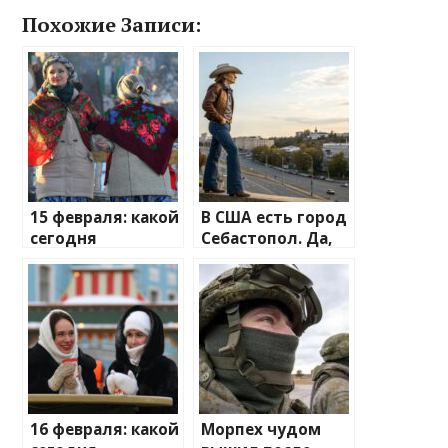
Похожие Записи:
15 февраля: какой
В США есть город
сегодня
Себастопол. Да,
праздник, что
да – в честь
отмечают в
Севастополя
России и мире?
16 февраля: какой
Морпех чудом