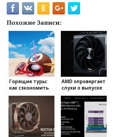
Похожие Записи:
Горящие туры:
AMD опровергает
как сэкономить
слухи о выпуске
на отдыхе
Radeon RX 9070 XT
с 32 Гбайтами
памяти