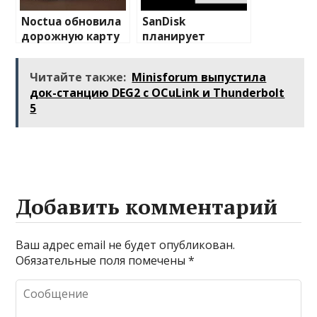
Noctua обновила
SanDisk
дорожную карту
планирует
выхода новой
заменить стеки
продукции в 2025
HBM памятью
Читайте также:
Minisforum выпустила
году
HMF с более
док-станцию DEG2 с OCuLink и Thunderbolt
высокой
5
емкостью
Добавить комментарий
Ваш адрес email не будет опубликован.
Обязательные поля помечены
*