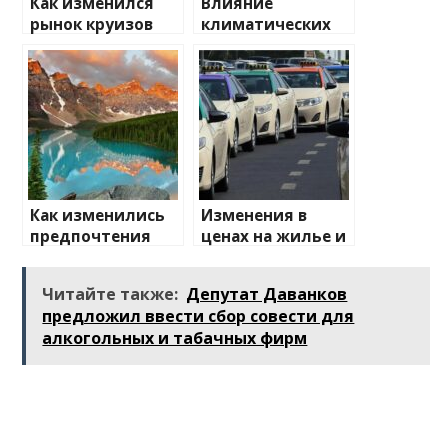
Как изменился
Влияние
рынок круизов
климатических
после пандемии
изменений на
туристические
направления
Как изменились
Изменения в
предпочтения
ценах на жилье и
туристов
транспорт: что
ожидать
Читайте также:
Депутат Даванков
предложил ввести сбор совести для
алкогольных и табачных фирм