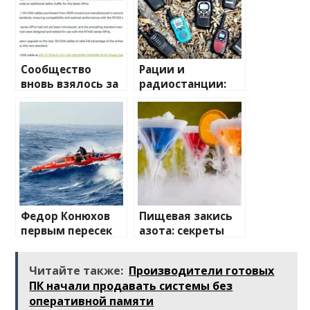
Сообщество
Рации и
вновь взялось за
радиостанции:
изучение случаев
полный
плавления
путеводитель по
разъема 12V-2×6
миру
беспроводной
связи
Федор Конюхов
Пищевая закись
первым пересек
азота: секреты
Южную
применения и
Атлантику на
преимущества
Читайте также:
Производители готовых
весельной лодке
ПК начали продавать системы без
оперативной памяти