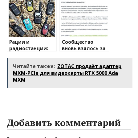
весельной лодке
Рации и
Сообщество
радиостанции:
вновь взялось за
полный
изучение случаев
путеводитель по
плавления
Читайте также:
ZOTAC продаёт адаптер
миру
разъема 12V-2×6
MXM-PCIe для видеокарты RTX 5000 Ada
беспроводной
MXM
связи
Добавить комментарий