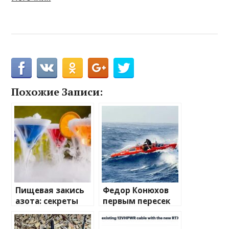
Похожие Записи:
Пищевая закись
Федор Конюхов
азота: секреты
первым пересек
применения и
Южную
преимущества
Атлантику на