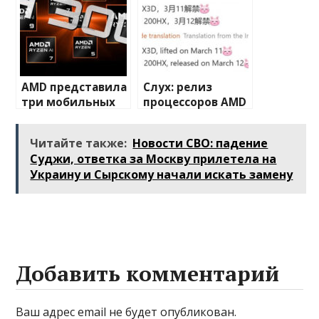
5060/5050M
AMD представила
Слух: релиз
три мобильных
процессоров AMD
процессора Ryzen
Ryzen 9 9950X3D и
AI с необычными
9900X3D назначен
Читайте также:
Новости СВО: падение
названиями
на 12 марта
Суджи, ответка за Москву прилетела на
Украину и Сырскому начали искать замену
Добавить комментарий
Ваш адрес email не будет опубликован.