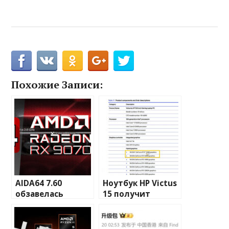
Похожие Записи:
AIDA64 7.60
Ноутбук HP Victus
обзавелась
15 получит
поддержкой
конфигурации с
видеокарт AMD
мобильными
Radeon RX 9070/XT
GeForce RTX