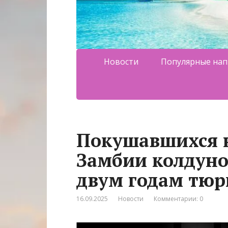
Новости
Популярные нап
Покушавшихся н
Замбии колдуно
двум годам тю
16.09.2025
Новости
Комментарии: 0