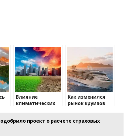
сь
Влияние
Как изменился
я
климатических
рынок круизов
изменений на
после пандемии
туристические
одобрило проект о расчете страховых
направления