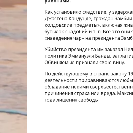
работами.
Как установило следствие, у задерж
Джастена Кандунде, граждан Замбии
колдовские предметы», включая живо
бутылок снадобий и т. п. Всё это он
«наведения чар» на президента Зам
Убийство президента им заказал Не
политика Эммануэля Банды, заплатив 
Обвиняемые признали свою вину.
По действующему в стране закону 1
деятельности приравниваются любы
обладание некими сверхъестественн
причинения страха или вреда. Макси
года лишения свободы.