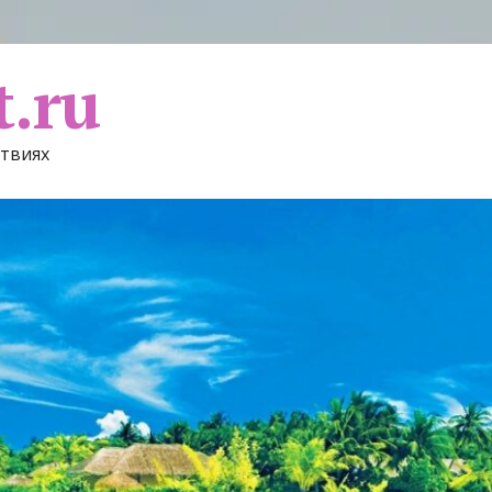
t.ru
ствиях