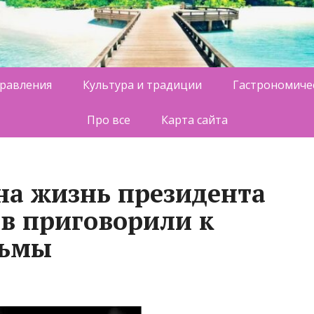
равления
Культура и традиции
Гастрономиче
Про все
Карта сайта
а жизнь президента
в приговорили к
рьмы