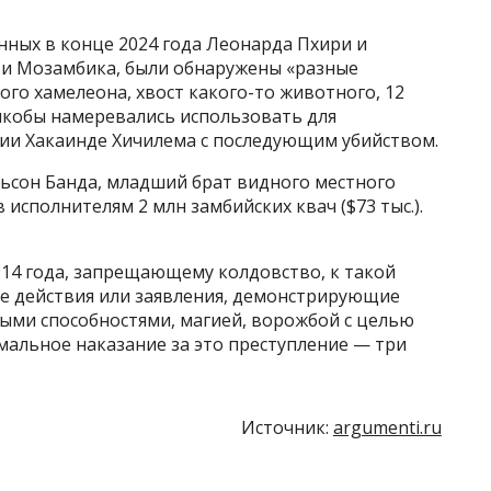
анных в конце 2024 года Леонарда Пхири и
 и Мозамбика, были обнаружены «разные
го хамелеона, хвост какого-то животного, 12
и якобы намеревались использовать для
бии Хакаинде Хичилема с последующим убийством.
льсон Банда, младший брат видного местного
исполнителям 2 млн замбийских квач ($73 тыс.).
914 года, запрещающему колдовство, к такой
е действия или заявления, демонстрирующие
ыми способностями, магией, ворожбой с целью
мальное наказание за это преступление — три
Источник:
argumenti.ru