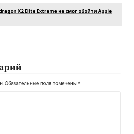
подготовились
стоимость
турецкие отели к
путевки «все
ragon X2 Elite Extreme не смог обойти Apple
т
возможным
включено» в
иян
землетрясениям
Турцию
арий
н.
Обязательные поля помечены
*