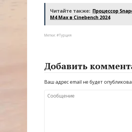
дешевую страну
поддельного
для отдыха этим
алкоголя в
Читайте также:
Процессор Snapd
летом на море
Турции може
M4 Max в Cinebench 2024
напугать росс
Метки:
#Турция
Добавить коммент
Ваш адрес email не будет опубликова