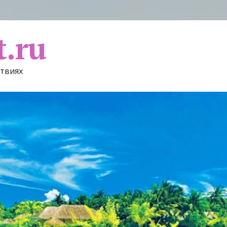
t.ru
ствиях