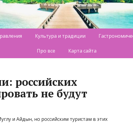
равления
Культура и традиции
Гастрономиче
Про все
Карта сайта
и: российских
ровать не будут
глу и Айдын, но российским туристам в этих