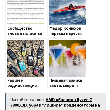
Сообщество
Федор Конюхов
вновь взялось за
первым пересек
изучение случаев
Южную
плавления
Атлантику на
разъема 12V-2×6
весельной лодке
Рации и
Пищевая закись
радиостанции:
азота: секреты
полный
применения и
путеводитель по
преимущества
Читайте также:
AMD обновила Ryzen 7
миру
7800X3D, убрав "лишние" конденсаторы на
беспроводной