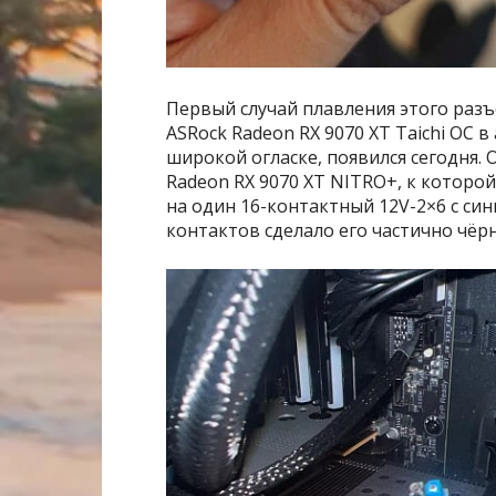
Первый случай плавления этого раз
ASRock Radeon RX 9070 XT Taichi OC в
широкой огласке, появился сегодня.
Radeon RX 9070 XT NITRO+, к которо
на один 16-контактный 12V-2×6 с си
контактов сделало его частично чёр