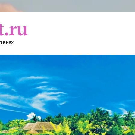
t.ru
ствиях