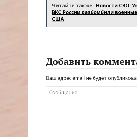
плавления
путеводитель
Читайте также:
Новости СВО: У
разъема 12V-2×6
миру
ВКС России разбомбили военные
беспроводной
США
связи
Добавить коммент
Ваш адрес email не будет опубликова