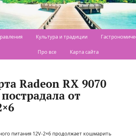
равления
Культура и традиции
Гастрономиче
Про все
Карта сайта
рта Radeon RX 9070
 пострадала от
2×6
ного питания 12V-2×6 продолжает кошмарить