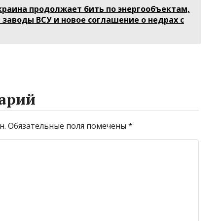
 по
Атлантику на
преимущества
краина продолжает бить по энергообъектам,
весельной лодке
 заводы ВСУ и новое соглашение о недрах с
арий
н.
Обязательные поля помечены
*