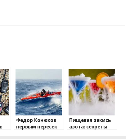
Федор Конюхов
Пищевая закись
:
первым пересек
азота: секреты
Южную
применения и