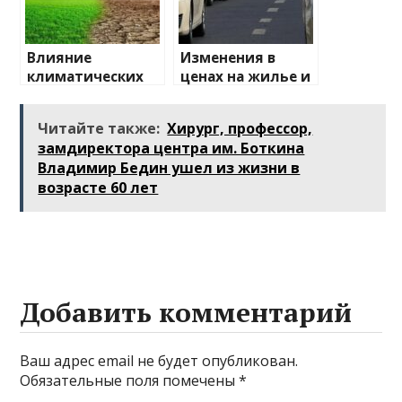
Влияние
Изменения в
климатических
ценах на жилье и
изменений на
транспорт: что
туристические
ожидать
Читайте также:
Хирург, профессор,
направления
замдиректора центра им. Боткина
Владимир Бедин ушел из жизни в
возрасте 60 лет
Добавить комментарий
Ваш адрес email не будет опубликован.
Обязательные поля помечены
*