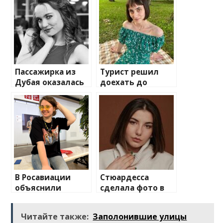
Пассажирка из
Турист решил
Дубая оказалась
доехать до
под угрозой
тайского острова
тюрьмы в России
на такси и
из-за подарка
оказался в
мужа
другой части
страны
В Росавиации
Стюардесса
объяснили
сделала фото в
вынужденную
униформе у
посадку
самолета и
Читайте также:
Заполонившие улицы
следовавшего из
взбудоражила