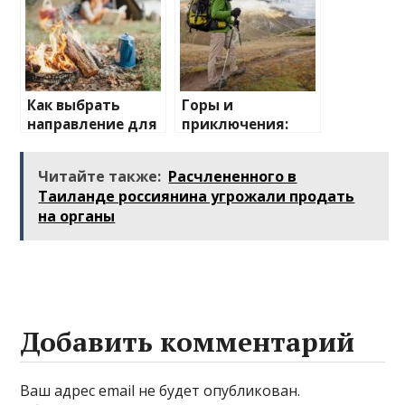
Как выбрать
Горы и
направление для
приключения:
отдыха на
лучшие
природе
направления для
Читайте также:
Расчлененного в
активного
Таиланде россиянина угрожали продать
отдыха
на органы
Добавить комментарий
Ваш адрес email не будет опубликован.