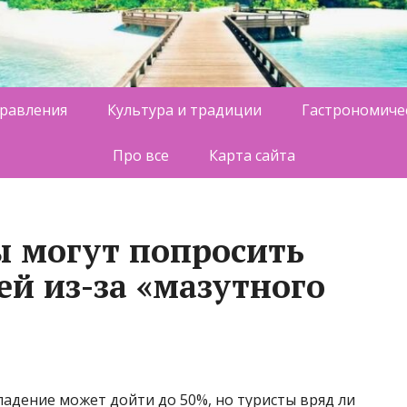
равления
Культура и традиции
Гастрономиче
Про все
Карта сайта
 могут попросить
ей из-за «мазутного
адение может дойти до 50%, но туристы вряд ли