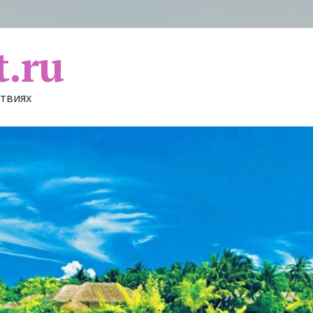
t.ru
ствиях