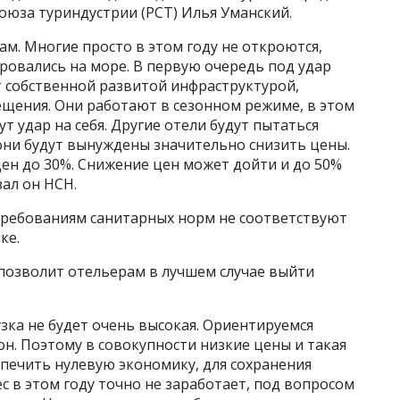
союза туриндустрии (РСТ) Илья Уманский.
ам. Многие просто в этом году не откроются,
ровались на море. В первую очередь под удар
т собственной развитой инфраструктурой,
ещения. Они работают в сезонном режиме, в этом
ут удар на себя. Другие отели будут пытаться
 они будут вынуждены значительно снизить цены.
ен до 30%. Снижение цен может дойти и до 50%
ал он НСН.
требованиям санитарных норм не соответствуют
ке.
 позволит отельерам в лучшем случае выйти
зка не будет очень высокая. Ориентируемся
он. Поэтому в совокупности низкие цены и такая
спечить нулевую экономику, для сохранения
ес в этом году точно не заработает, под вопросом