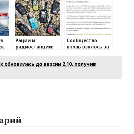
ов
Рации и
Сообщество
ек
радиостанции:
вновь взялось за
полный
изучение случаев
путеводитель по
плавления
k обновилась до версии 2.10, получив
дке
миру
разъема 12V-2×6
беспроводной
связи
арий