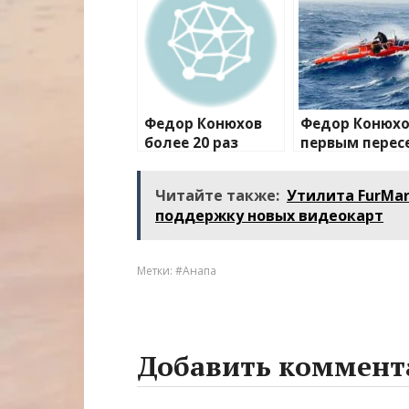
Федор Конюхов
Федор Конюх
более 20 раз
первым перес
перевернулся в
Южную
шторм посреди
Атлантику на
Читайте также:
Утилита FurMar
Атлантики
весельной ло
поддержку новых видеокарт
Метки:
#Анапа
Добавить коммент