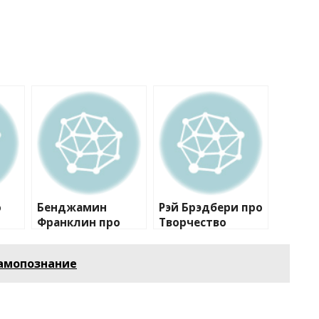
о
Бенджамин
Рэй Брэдбери про
Франклин про
Творчество
Самосовершенств
ование
Самопознание