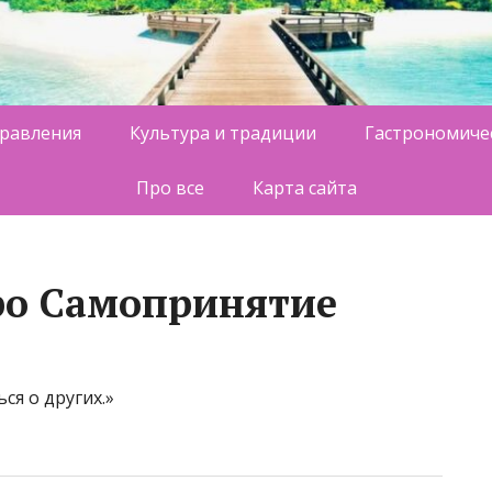
равления
Культура и традиции
Гастрономиче
Про все
Карта сайта
ро Самопринятие
ся о других.»