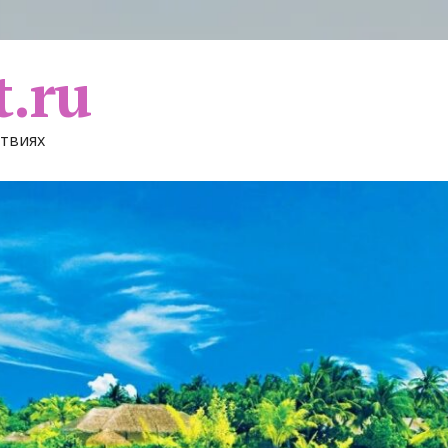
t.ru
ствиях