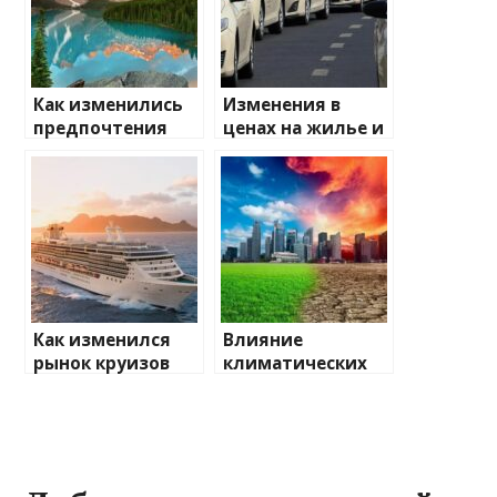
Как изменились
Изменения в
предпочтения
ценах на жилье и
туристов
транспорт: что
ожидать
Как изменился
Влияние
рынок круизов
климатических
после пандемии
изменений на
туристические
направления