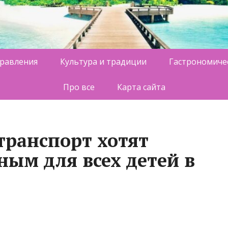
равления
Культура и традиции
Гастрономиче
Про все
Карта сайта
ранспорт хотят
ным для всех детей в