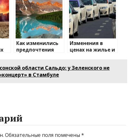
Как изменились
Изменения в
их
предпочтения
ценах на жилье и
туристов
транспорт: что
е
ожидать
сонской области Сальдо: у Зеленского не
«концерт» в Стамбуле
арий
н.
Обязательные поля помечены
*