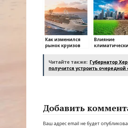
Как изменился
Влияние
рынок круизов
климатическ
после пандемии
изменений на
туристически
Читайте также:
Губернатор Хер
направления
получится устроить очередной 
Добавить коммент
Ваш адрес email не будет опубликова