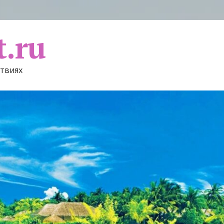
t.ru
ствиях