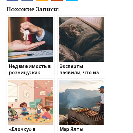
Похожие Записи:
Недвижимость в
Эксперты
розницу: как
заявили, что из-
продать долю в
за нехватки сна
квартире —
могут
советы юристов
возникнуть
проблемы с
кожей
«Елочку» в
Мэр Ялты