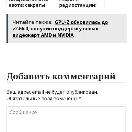
азота: секреты
радиостанции:
применения и
полный
преимущества
путеводитель по
Читайте также:
GPU-Z обновилась до
миру
v2.66.0, получив поддержку новых
беспроводной
видеокарт AMD и NVIDIA
связи
Добавить комментарий
Ваш адрес email не будет опубликован.
Обязательные поля помечены
*