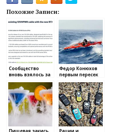
Похожие Записи:
Сообщество
Федор Конюхов
вновь взялось за
первым пересек
изучение случаев
Южную
плавления
Атлантику на
разъема 12V-2×6
весельной лодке
Пищевая закись
Рации и