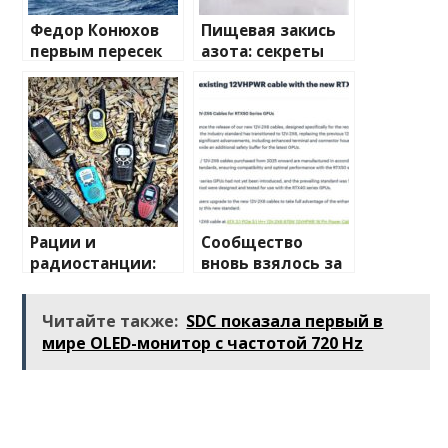
Федор Конюхов
Пищевая закись
первым пересек
азота: секреты
Южную
применения и
Атлантику на
преимущества
весельной лодке
Рации и
Сообщество
радиостанции:
вновь взялось за
полный
изучение случаев
путеводитель по
плавления
Читайте также:
SDC показала первый в
миру
разъема 12V-2×6
мире OLED-монитор с частотой 720 Hz
беспроводной
связи