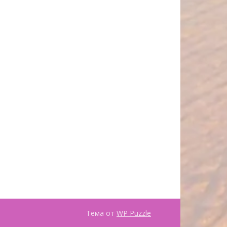
Тема от
WP Puzzle