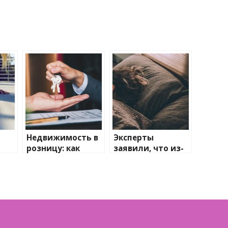
Недвижимость в
Эксперты
розницу: как
заявили, что из-
продать долю в
за нехватки сна
квартире —
могут
советы юристов
возникнуть
проблемы с
кожей