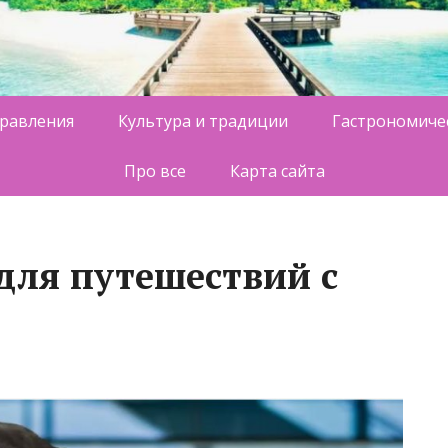
равления
Культура и традиции
Гастрономиче
Про все
Карта сайта
для путешествий с