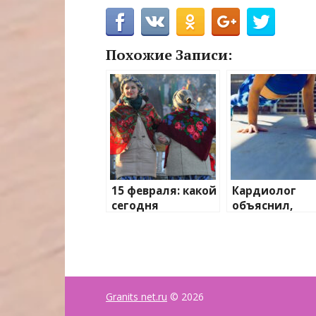
Похожие Записи:
15 февраля: какой
Кардиолог
сегодня
объяснил,
праздник, что
почему важно
отмечают в
заниматься
России и мире?
спортом
Granits net.ru
© 2026