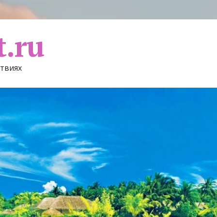
t.ru
ствиях