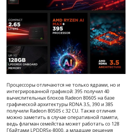
Процессоры отличаются не только ядрами, но и
интегрированной графикой: 395 получил 40
вычислительных блоков Radeon 8060S на базе
графической архитектуры RDNA 3.5, 390 и 385
получили Radeon 8050S с 32 CU. Также отличия
можно заметить в случае оперативной памяти,
ведь флагман семейства может работать со 128
Гбайтами LPDDR5x-8000, а младшие решения