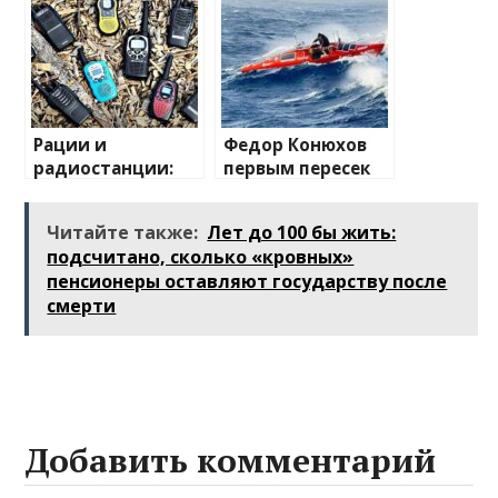
разъема 12V-2×6
Рации и
Федор Конюхов
радиостанции:
первым пересек
полный
Южную
путеводитель по
Атлантику на
Читайте также:
Лет до 100 бы жить:
миру
весельной лодке
подсчитано, сколько «кровных»
беспроводной
пенсионеры оставляют государству после
связи
смерти
Добавить комментарий