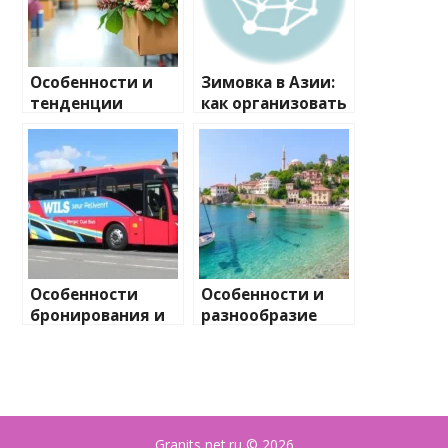
Особенности и
Зимовка в Азии:
тенденции
как организовать
современной
переводы денег в
флористики и
Таиланд,
доставки цветов
Вьетнам и другие
страны
Особенности
Особенности и
бронирования и
разнообразие
оплаты в
туристических
автобусных турах
направлений в
выходного дня
Турции: от
исторического
Стамбула до
пляжного отдыха
Granits net.ru
© 2026