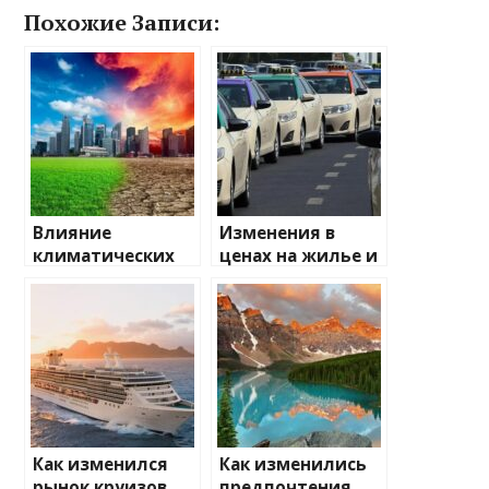
Похожие Записи:
Влияние
Изменения в
климатических
ценах на жилье и
изменений на
транспорт: что
туристические
ожидать
направления
Как изменился
Как изменились
рынок круизов
предпочтения