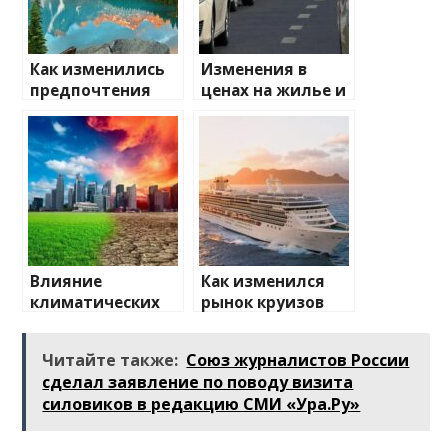
Как изменились
Изменения в
предпочтения
ценах на жилье и
туристов
транспорт: что
ожидать
Влияние
Как изменился
климатических
рынок круизов
изменений на
после пандемии
туристические
Читайте также:
Союз журналистов России
направления
сделал заявление по поводу визита
силовиков в редакцию СМИ «Ура.Ру»