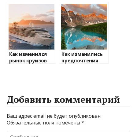
транспорт: что
изменений на
ожидать
туристические
направления
Как изменился
Как изменились
рынок круизов
предпочтения
после пандемии
туристов
Добавить комментарий
Ваш адрес email не будет опубликован.
Обязательные поля помечены
*