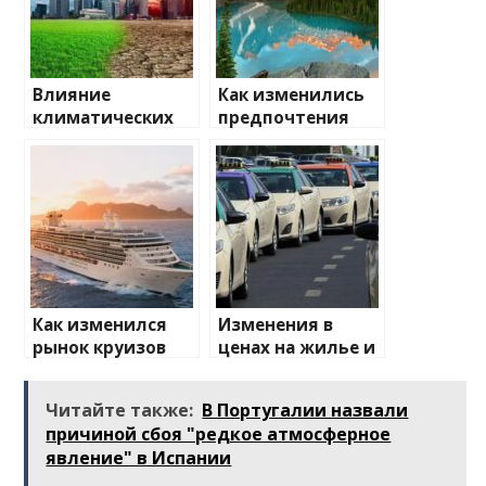
Влияние
Как изменились
климатических
предпочтения
изменений на
туристов
туристические
направления
Как изменился
Изменения в
рынок круизов
ценах на жилье и
после пандемии
транспорт: что
ожидать
Читайте также:
В Португалии назвали
причиной сбоя "редкое атмосферное
явление" в Испании