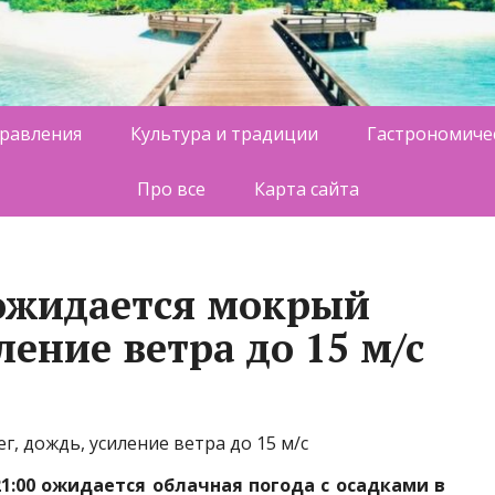
равления
Культура и традиции
Гастрономиче
Про все
Карта сайта
ожидается мокрый
ление ветра до 15 м/с
, дождь, усиление ветра до 15 м/с
 21:00 ожидается облачная погода с осадками в