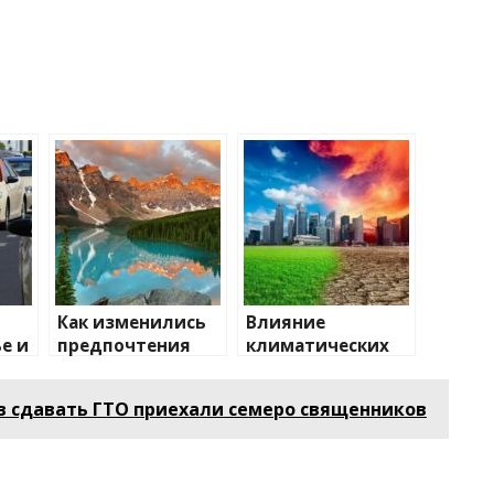
Как изменились
Влияние
е и
предпочтения
климатических
о
туристов
изменений на
туристические
в сдавать ГТО приехали семеро священников
направления