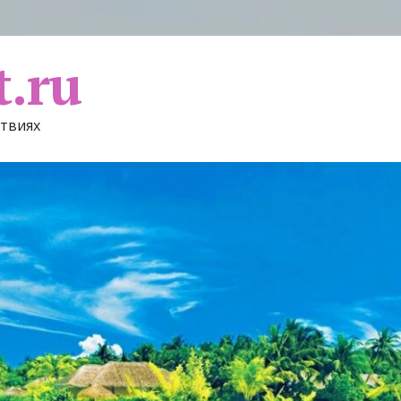
t.ru
ствиях