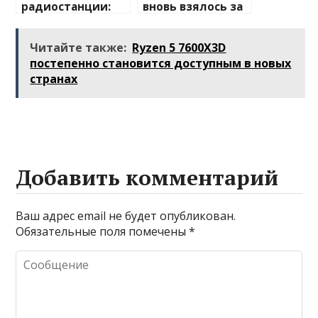
радиостанции:
вновь взялось за
полный
изучение случаев
путеводитель по
плавления
Читайте также:
Ryzen 5 7600X3D
миру
разъема 12V-2×6
постепенно становится доступным в новых
беспроводной
странах
связи
Добавить комментарий
Ваш адрес email не будет опубликован.
Обязательные поля помечены
*