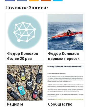
Похожие Записи:
Федор Конюхов
Федор Конюхов
более 20 раз
первым пересек
перевернулся в
Южную
шторм посреди
Атлантику на
Атлантики
весельной лодке
Рации и
Сообщество