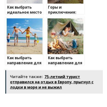
Как выбрать
Горы и
идеальное место
приключения:
для зимнего
лучшие
отдыха
направления для
активного
отдыха
Как выбрать
Как выбрать
направление для
направление для
отдыха с детьми
отдыха на
природе
Читайте также:
75-летний турист
отправился на отдых в Европу, прыгнул с
лодки в море и не выжил