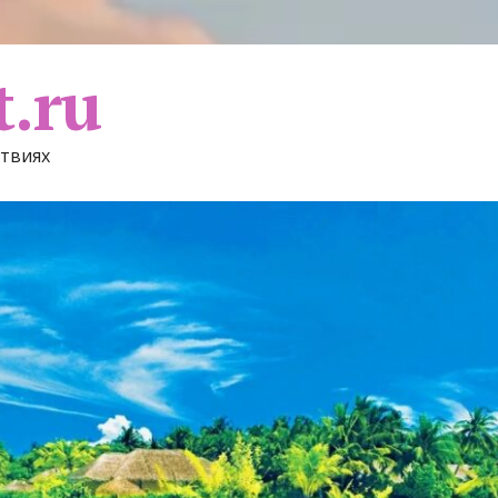
t.ru
ствиях