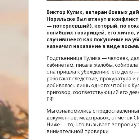
Виктор Кулик, ветеран боевых дейс
Норильске был втянут в конфлик
— потерпевший), который, по пок
погибших товарищей, его лично, 
случившееся как покушение на убийст
назначил наказание в виде восьм
Родственница Кулика — человек, дал
кабинетам, писала жалобы, собирала
она пришла к убеждению: его дело — 
работают следствие, прокуратура и с
добивалась лишь одного: чтобы к Ку
приговор, соответствующий его де
РФ.
Мы ознакомились с предоставленным
документов, медсправок, отметок СИ
Ниже — то, что вызывает вопросы у 
внимательной проверки.