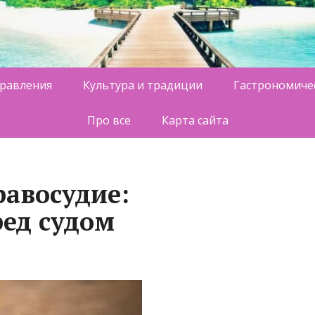
равления
Культура и традиции
Гастрономиче
Про все
Карта сайта
равосудие:
ред судом