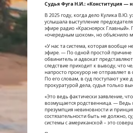
Судья Фуга Н.И.: «Конституция — н
В 2025 году, когда дело Кулика В.Ю.
услышала выступление председателя 
эфире радио «Красноярск Главный». П
«очередным шоком», но объяснило мно
«У нас та система, которая вообще 
эфире. — По одной простой причине 
обвинитель и адвокат представляют с
следствие приходит к выводу, что че
напросто прокурор не отправляет в с
По его словам, в суд поступают уже
прокуратурой дела, судья только вы
«Это ведь фактически заявление, что
возмущается родственница. — Ведь 
презумпция невиновности и принцип 
состязательности быть не должно, су
системы с американской – это совер