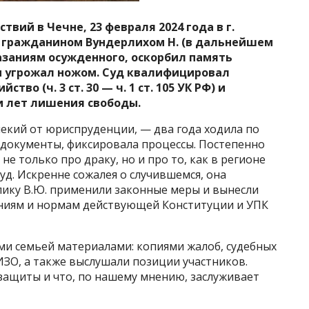
твий в Чечне, 23 февраля 2024 года в г.
т гражданином Вундерлихом Н. (в дальнейшем
азаниям осужденного, оскорбил память
и угрожал ножом. Суд квалифицировал
во (ч. 3 ст. 30 — ч. 1 ст. 105 УК РФ) и
и лет лишения свободы.
екий от юриспруденции, — два года ходила по
 документы, фиксировала процессы. Постепенно
не только про драку, но и про то, как в регионе
уд. Искренне сожалея о случившемся, она
лику В.Ю. применили законные меры и вынесли
яниям и нормам действующей Конституции и УПК
и семьей материалами: копиями жалоб, судебных
ЗО, а также выслушали позиции участников.
защиты и что, по нашему мнению, заслуживает