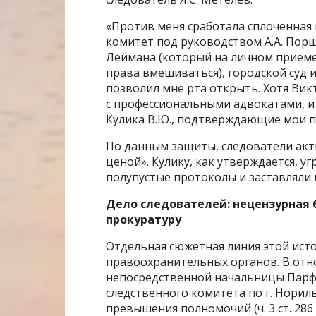
«Против меня сработала сплоченная
комитет под руководством А.А. Порш
Леймана (который на личном приеме 
права вмешиваться), городской суд и
позволил мне рта открыть. Хотя Вик
с профессиональными адвокатами, и
Кулика В.Ю., подтверждающие мои п
По данным защиты, следователи акт
ценой». Кулику, как утверждается, 
полупустые протоколы и заставляли 
Дело следователей: нецензурная б
прокуратуру
Отдельная сюжетная линия этой исто
правоохранительных органов. В отн
непосредственной начальницы Парф
следственного комитета по г. Норил
превышения полномочий (ч. 3 ст. 286