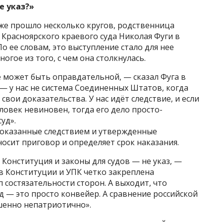
е указ?»
 уже прошло несколько кругов, родственница
Красноярского краевого суда Николая Фуги в
о ее словам, это выступление стало для нее
гое из того, с чем она столкнулась.
не может быть оправдательной, — сказал Фуга в
— у нас не система Соединенных Штатов, когда
вои доказательства. У нас идёт следствие, и если
ловек невиновен, тогда его дело просто-
уд».
 доказанные следствием и утвержденные
носит приговор и определяет срок наказания.
 Конституция и законы для судов — не указ, —
в Конституции и УПК четко закреплена
состязательности сторон. А выходит, что
д — это просто конвейер. А сравнение российской
шенно непатриотично».