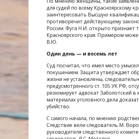
По мнению женщины, такие заявлени
для судей по всему Красноярскому к
заинтересовать Высшую квалификац
противоречит действующему законод
России. Фуга Н.И. открыто признает 
Красноярского края. Примером может
В.Ю.
Один день — и восемь лет
Суд посчитал, что имел место умысел 
покушением. Защита утверждает обр
жизни не установлены, следовательн
предусмотренного ст. 105 УК РФ, отсу
резюмирует адвокат Заболотский в к
материалах уголовного дела доказа
убийство.
С самого начала, по мнению родстве
Следствие вели следователь М. Воро
руководителя следственного комитет
следователь Я.С. Метелев.