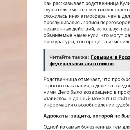
Как рассказывает родственница Кули
слушателя вместе с местным корресп
сложилась иная атмосфера, чем в деле
прослушивались записи переговоров
незаконных действий, используя неце
обвиняемые намекнули, что могут ра
прокуратуры, тон процесса изменилс
Читайте также:
Говырин: в Рос
федеральных льготников
Родственница отмечает, что прокуро
строгого наказания, в деле экс-след
ними. Дело было возвращено в проку
«зависло». В данный момент на сайт
информация о возобновлении судебн
Адвокаты: защита, которой не бы
Одной из самых болезненных тем для