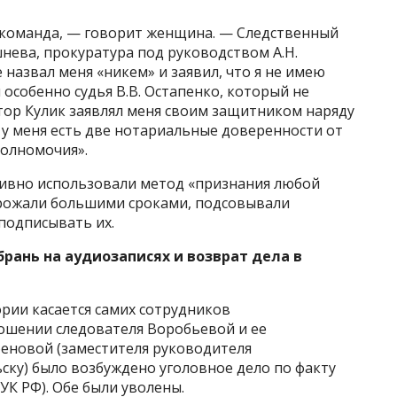
 команда, — говорит женщина. — Следственный
нева, прокуратура под руководством А.Н.
назвал меня «никем» и заявил, что я не имею
 особенно судья В.В. Остапенко, который не
тор Кулик заявлял меня своим защитником наряду
 у меня есть две нотариальные доверенности от
олномочия».
ивно использовали метод «признания любой
угрожали большими сроками, подсовывали
подписывать их.
рань на аудиозаписях и возврат дела в
рии касается самих сотрудников
ошении следователя Воробьевой и ее
еновой (заместителя руководителя
ьску) было возбуждено уголовное дело по факту
 УК РФ). Обе были уволены.