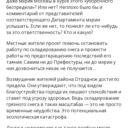
даже мэрия Москвы в курсе этого «уборочного
беспредела»? Или нет? Неплохо было бы и
комментарий от представителей
соответствующего Департамента мэрии
услышать. Если же нет, то понесёт ли кто-нибудь
за это ответственность? Кто и какую?
Местные жители просят помочь остановить
работу по складированию снега и провести
работы по предотвращению последствий его
таяния. Самим ни до Префектуры, ни до мэрии у
них дозвониться никак не получается …
Возмущение жителей района Отрадное достигло
предела. Они утверждают, что под видом
благоустройства города их лишают спокойствия и
ставят под угрозу здоровье. Ведь складирование
грязного снега в таких масштабах — это не просто
временные неудобства. Это потенциальная
экологическая катастрофа.
Люди в недоумении: как такое вообще могло