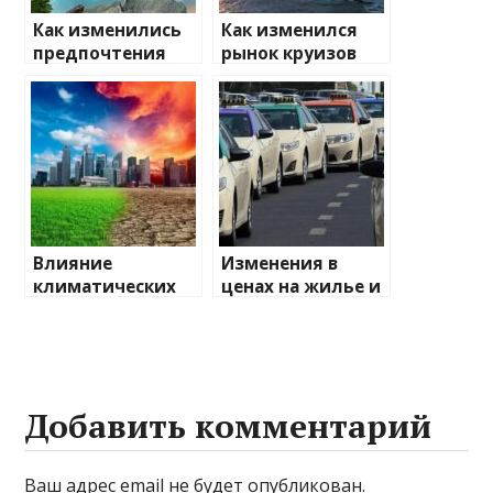
Как изменились
Как изменился
предпочтения
рынок круизов
туристов
после пандемии
Влияние
Изменения в
климатических
ценах на жилье и
изменений на
транспорт: что
туристические
ожидать
направления
Добавить комментарий
Ваш адрес email не будет опубликован.