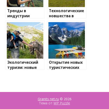
Тренды в
Технологические
индустрии
новшества в
туризма: что
туристической
нового в 2025
отрасли
году
Экологический
Открытие новых
туризм: новые
туристических
инициативы и
объектов и
проекты
достопримечате
льностей
Granits net.ru
© 2026
Тема от
WP Puzzle