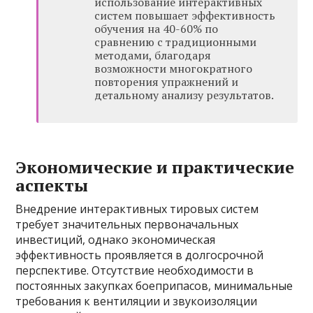
использование интерактивных
систем повышает эффективность
обучения на 40-60% по
сравнению с традиционными
методами, благодаря
возможности многократного
повторения упражнений и
детальному анализу результатов.
Экономические и практические
аспекты
Внедрение интерактивных тировых систем
требует значительных первоначальных
инвестиций, однако экономическая
эффективность проявляется в долгосрочной
перспективе. Отсутствие необходимости в
постоянных закупках боеприпасов, минимальные
требования к вентиляции и звукоизоляции