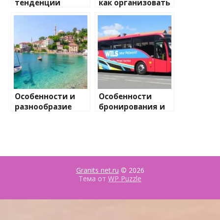
тенденции
как организовать
современной
переводы денег в
флористики и
Таиланд,
доставки цветов
Вьетнам и другие
страны
Особенности и
Особенности
разнообразие
бронирования и
туристических
оплаты в
направлений в
автобусных турах
Турции: от
выходного дня
исторического
Стамбула до
пляжного отдыха
Granits net.ru
© 2026
и уникальной
Тема от
WP Puzzle
Каппадокии