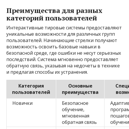
Преимущества для разных
категорий пользователей
Интерактивные тировые системы предоставляют
уникальные возможности для различных групп
пользователей. Начинающие стрелки получают
возможность освоить базовые навыки в
безопасной среде, где ошибки не несут серьезных
последствий. Система мгновенно предоставляет
обратную связь, указывая на недочеты в технике
и предлагая способы их устранения.
Категория
Основные
Спец
пользователей
преимущества
возм
Новички
Безопасное
Адапти
обучение,
програ
мгновенная
пошаго
обратная связь
обучен