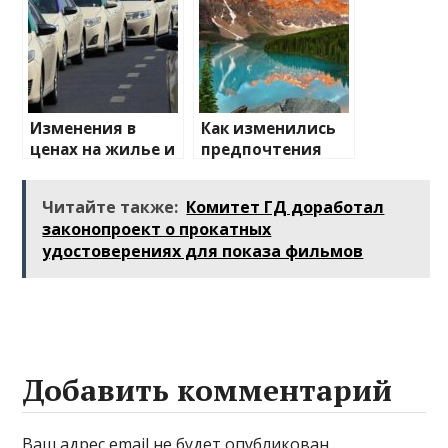
направления
Изменения в
Как изменились
ценах на жилье и
предпочтения
транспорт: что
туристов
ожидать
Читайте также:
Комитет ГД доработал
законопроект о прокатных
удостоверениях для показа фильмов
Добавить комментарий
Ваш адрес email не будет опубликован.