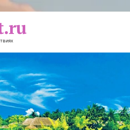
t.ru
ствиях