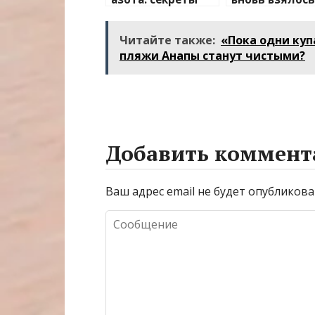
применения и
изучение слу
преимущества
плавления
Читайте также:
«Пока одни куп
разъема 12V-2
пляжи Анапы станут чистыми?
Добавить коммент
Ваш адрес email не будет опубликова