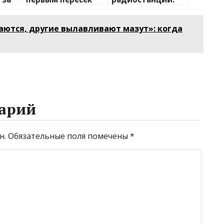
чаев
Южную
полный
Атлантику на
путеводитель по
аются, другие вылавливают мазут»: когда
×6
весельной лодке
миру
беспроводной
связи
арий
н.
Обязательные поля помечены
*