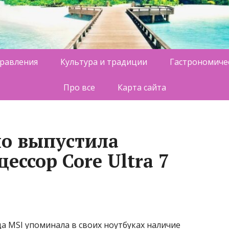
равления
Культура и традиции
Гастрономиче
Про все
Карта сайта
но выпустила
ссор Core Ultra 7
а MSI упоминала в своих ноутбуках наличие