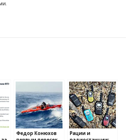
ми.
Федор Конюхов
Рации и
 за
первым пересек
радиостанции: