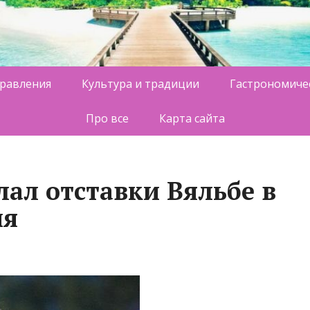
равления
Культура и традиции
Гастрономиче
Про все
Карта сайта
лал отставки Вяльбе в
ия