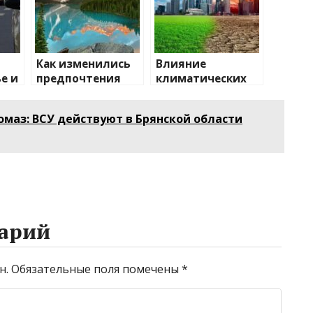
Как изменились
Влияние
е и
предпочтения
климатических
о
туристов
изменений на
туристические
омаз: ВСУ действуют в Брянской области
направления
арий
н.
Обязательные поля помечены
*