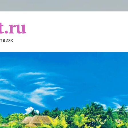
t.ru
ствиях