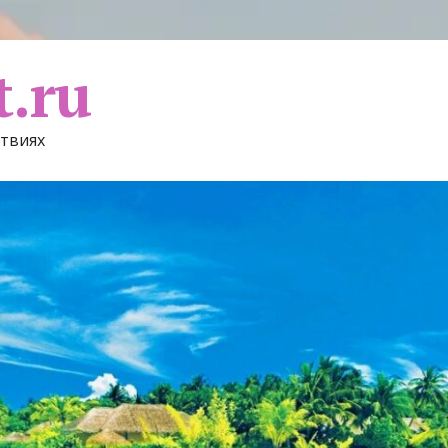
t.ru
ствиях