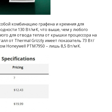
собой комбинацию графена и кремния для
дности 130 Вт/м·К, что выше, чем у любого
мого для отвода тепла от крышки процессора на
алл от Thermal Grizzly имеет показатель 73 Вт/
ом Honeywell PTM7950 – лишь 8,5 Вт/м·К.