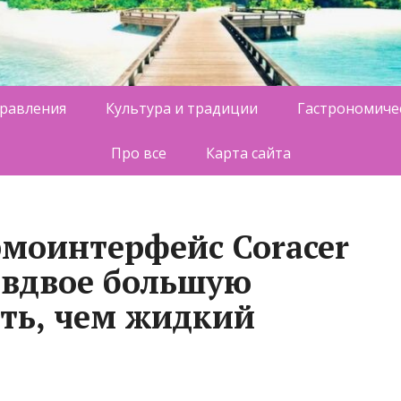
равления
Культура и традиции
Гастрономиче
Про все
Карта сайта
моинтерфейс Coracer
 вдвое большую
ть, чем жидкий