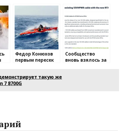
сь
Федор Конюхов
Сообщество
ы
первым пересек
вновь взялось за
Южную
изучение случаев
а
Атлантику на
плавления
G демонстрирует такую же
весельной лодке
разъема 12V-2×6
n 7 8700G
арий