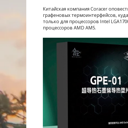
Китайская компания Coracer оповес
графеновых термоинтерфейсов, куда 
только для процессоров Intel LGA170
процессоров AMD AM5.