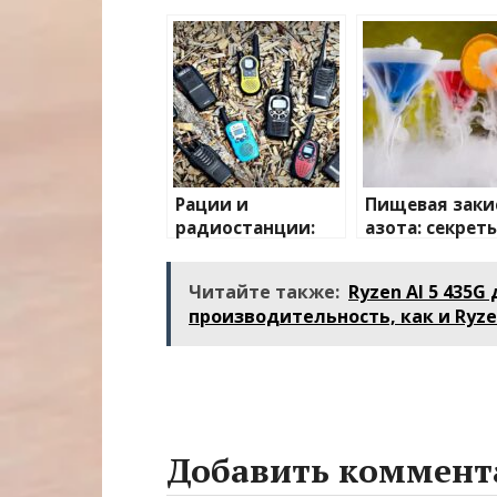
Рации и
Пищевая заки
радиостанции:
азота: секрет
полный
применения и
путеводитель по
преимуществ
Читайте также:
Ryzen AI 5 435
миру
производительность, как и Ryze
беспроводной
связи
Добавить коммент