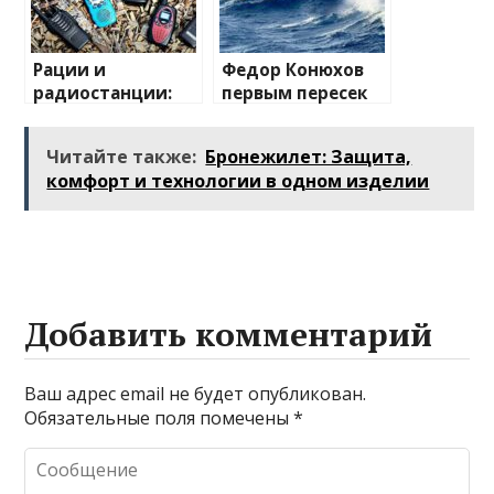
Рации и
Федор Конюхов
радиостанции:
первым пересек
полный
Южную
путеводитель по
Атлантику на
Читайте также:
Бронежилет: Защита,
миру
весельной лодке
комфорт и технологии в одном изделии
беспроводной
связи
Добавить комментарий
Ваш адрес email не будет опубликован.
Обязательные поля помечены
*