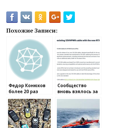
Похожие Записи:
Федор Конюхов
Сообщество
более 20 раз
вновь взялось за
перевернулся в
изучение случаев
шторм посреди
плавления
Атлантики
разъема 12V-2×6