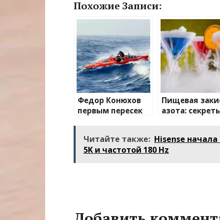
Похожие Записи:
Федор Конюхов
Пищевая заки
первым пересек
азота: секрет
Южную
применения и
Атлантику на
преимуществ
Читайте также:
Hisense начала
весельной лодке
5K и частотой 180 Hz
Добавить коммент