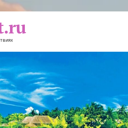
t.ru
ствиях