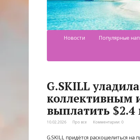
Новости
Популярные нап
G.SKILL уладила
коллективным 
выплатить $2.4
10.02.2026
Про все
Комментарии: 0
G.SKILL придётся раскошелиться на 