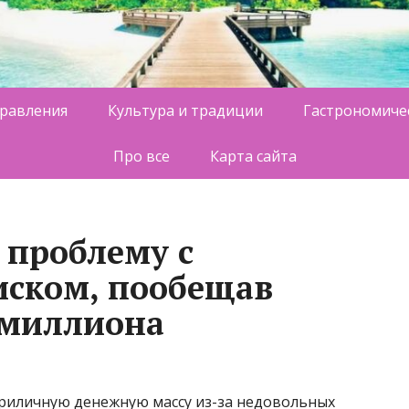
равления
Культура и традиции
Гастрономиче
Про все
Карта сайта
 проблему с
иском, пообещав
 миллиона
приличную денежную массу из-за недовольных