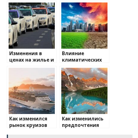
Изменения в
Влияние
ценах на жилье и
климатических
транспорт: что
изменений на
ожидать
туристические
направления
Как изменился
Как изменились
рынок круизов
предпочтения
после пандемии
туристов