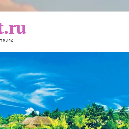
t.ru
ствиях