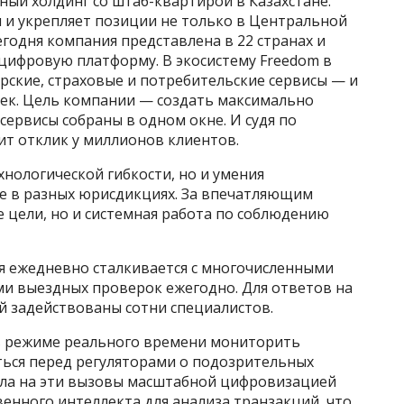
ный холдинг со штаб-квартирой в Казахстане.
 и укрепляет позиции не только в Центральной
Сегодня компания представлена в 22 странах и
цифровую платформу. В экосистему Freedom в
ерские, страховые и потребительские сервисы — и
век. Цель компании — создать максимально
сервисы собраны в одном окне. И судя по
дит отклик у миллионов клиентов.
хнологической гибкости, но и умения
де в разных юрисдикциях. За впечатляющим
 цели, но и системная работа по соблюдению
я ежедневно сталкивается с многочисленными
ми выездных проверок ежегодно. Для ответов на
й задействованы сотни специалистов.
 режиме реального времени мониторить
ься перед регуляторами о подозрительных
ила на эти вызовы масштабной цифровизацией
венного интеллекта для анализа транзакций, что