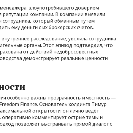
-менеджера, злоупотребившего доверием
ля репутации компании. В компании выявили
я сотрудника, который обманным путем
ить ему деньги с их брокерских счетов.
 внутреннее расследование, уволила сотрудника
ительные органы. Этот эпизод подтвердил, что
трахована от действий недобросовестных
ководства демонстрирует реальные ценности
чности
ия особенно важны прозрачность и честность —
eedom Finance. Основатель холдинга Тимур
максимальной открытости: он лично ведёт
х, оперативно комментирует острые темы и
подход позволяет выстраивать прямой диалог с