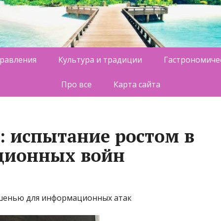
равления
Культура и традиции
Гастрономиче
Про все
Карта сайта
: испытание ростом в
ционных войн
ишенью для информационных атак