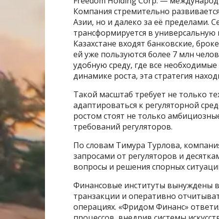
Freedom Holding Corp. — международ
Компания стремительно развивается
Азии, но и далеко за её пределами. 
трансформируется в универсальную 
Казахстане входят банковские, брок
ей уже пользуются более 7 млн чело
удобную среду, где все необходимые 
динамике роста, эта стратегия нахо
Такой масштаб требует не только те
адаптироваться к регуляторной сре
ростом стоят не только амбициозные
требований регуляторов.
По словам Тимура Турлова, компани
запросами от регуляторов и десятка
вопросы и решения спорных ситуаци
Финансовые институты вынуждены в
транзакции и оперативно отчитыват
операциях. «Фридом Финанс» ответ
процессов, внедрив системы искусст