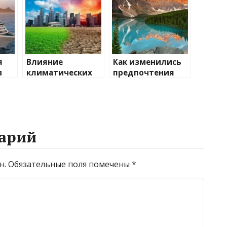
я
Влияние
Как изменились
в
климатических
предпочтения
ии
изменений на
туристов
туристические
направления
арий
н.
Обязательные поля помечены
*